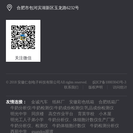

合肥市包河滨湖新区玉龙路6232号
关注微信
© 2018 安徽仁创电子科技有限公司All rights reserved.
皖ICP备10003043号-3
联系我们
版权声明
访问统计
友情连接：
金诚汽车
纸杯厂
安徽彩色纸箱
合肥纸箱厂
牛奶分析仪/牛奶检测仪/牛奶成份检测仪/乳品成份检测仪
明光中学
同庆楼
高空作业平台
育英学校
小木屋
明光工人子弟小学
牛奶分析仪、体细胞计数仪生产厂家
牛奶分析仪、检测仪
牛奶体细胞计数仪
牛奶检测分析仪
西苑中学
guandos观渡